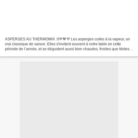
ASPERGES AU THERMOMIX 0💚💙💜 Les asperges cuites à la vapeur, un
vrai classique de saison. Elles s'invitent souvent à notre table en cette
période de l’année, et se dégustent aussi bien chaudes, froides que tièdes.
Pour ceux et celles qui suivent le programme...