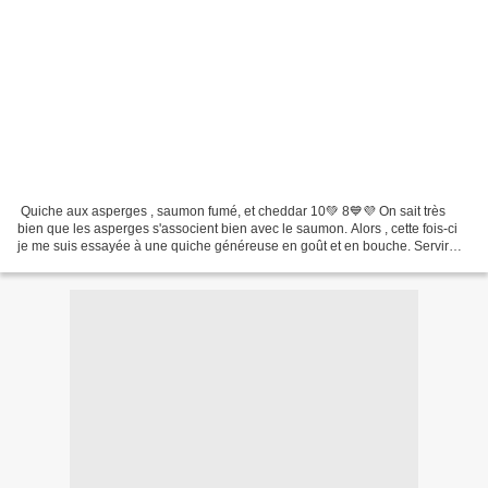
Quiche aux asperges , saumon fumé, et cheddar 10💚 8💙💜 On sait très
bien que les asperges s'associent bien avec le saumon. Alors , cette fois-ci
je me suis essayée à une quiche généreuse en goût et en bouche. Servir
cette quiche froide ou tiède avec...