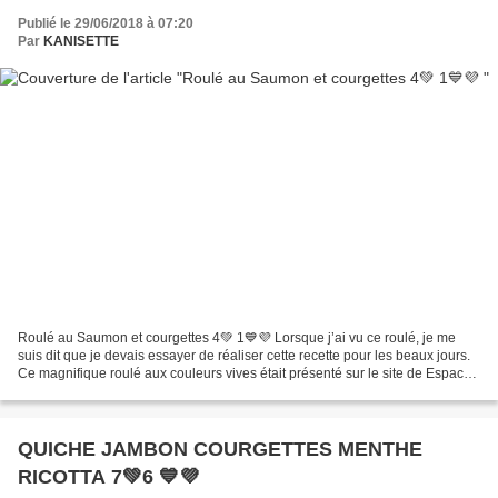
Publié le 29/06/2018 à 07:20
Par
KANISETTE
Roulé au Saumon et courgettes 4💚 1💙💜 Lorsque j’ai vu ce roulé, je me
suis dit que je devais essayer de réaliser cette recette pour les beaux jours.
Ce magnifique roulé aux couleurs vives était présenté sur le site de Espace
recette Thermomix de Clotilde....
QUICHE JAMBON COURGETTES MENTHE
RICOTTA 7💚6 💙💜