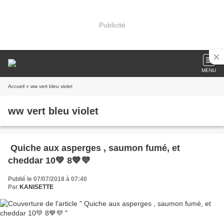
Publicité
MENU
Accueil
» ww vert bleu violet
ww vert bleu violet
Quiche aux asperges , saumon fumé, et
cheddar 10💚 8💙💜
Publié le 07/07/2018 à 07:40
Par
KANISETTE