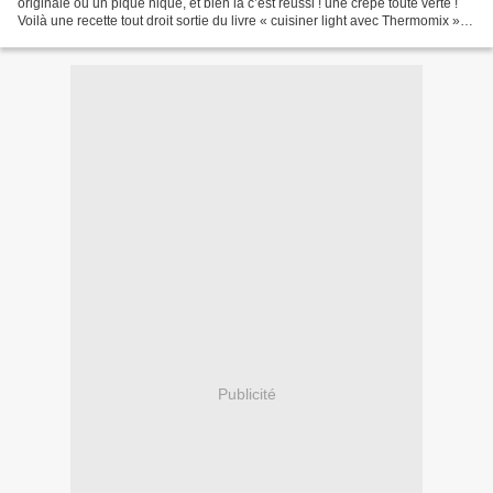
originale ou un pique nique, et bien là c’est réussi ! une crêpe toute verte !
Voilà une recette tout droit sortie du livre « cuisiner light avec Thermomix » ,
cadeau de ma fille pour la fête des...
Publicité