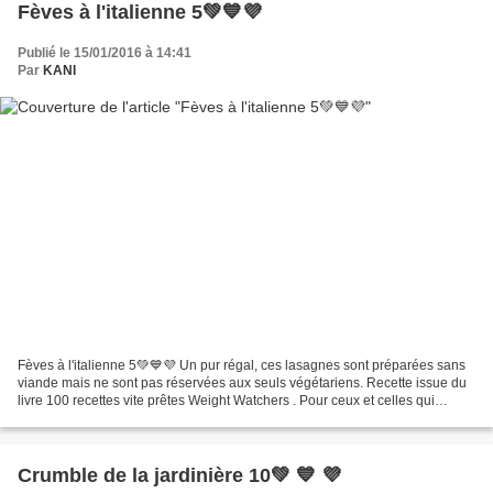
Fèves à l'italienne 5💚💙💜
Publié le 15/01/2016 à 14:41
Par
KANI
Fèves à l'italienne 5💚💙💜 Un pur régal, ces lasagnes sont préparées sans
viande mais ne sont pas réservées aux seuls végétariens. Recette issue du
livre 100 recettes vite prêtes Weight Watchers . Pour ceux et celles qui
suivent le programme WW ce sera...
Crumble de la jardinière 10💚 💙 💜