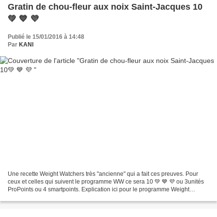
Gratin de chou-fleur aux noix Saint-Jacques 10
💚 💙 💜
Publié le 15/01/2016 à 14:48
Par
KANI
Une recette Weight Watchers très "ancienne" qui a fait ces preuves. Pour
ceux et celles qui suivent le programme WW ce sera 10 💚 💙 💜 ou 3unités
ProPoints ou 4 smartpoints. Explication ici pour le programme Weight
Watchers Préparation : 10 min Cuisson...