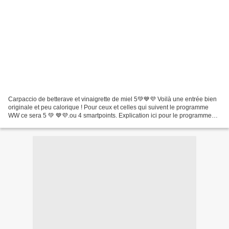
Carpaccio de betterave et vinaigrette de miel 5💚💙💜 Voilà une entrée bien
originale et peu calorique ! Pour ceux et celles qui suivent le programme
WW ce sera 5 💚 💙💜.ou 4 smartpoints. Explication ici pour le programme
Weight Watchers ingrédients pour 4...