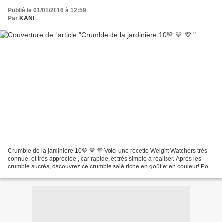
Publié le 01/01/2016 à 12:59
Par
KANI
Crumble de la jardinière 10💚 💙 💜 Voici une recette Weight Watchers très
connue, et très appréciée , car rapide, et très simple à réaliser. Après les
crumble sucrés, découvrez ce crumble salé riche en goût et en couleur! Pour
ceux et celles qui suivent...