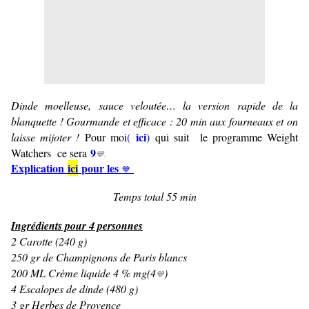
Dinde moelleuse, sauce veloutée… la version rapide de la
blanquette ! Gourmande et efficace : 20 min aux fourneaux et on
ici
laisse mijoter !
Pour moi
(
)
qui suit le programme Weight
9
Watchers ce sera
💙.
Explication
ici
pour les
💙
Temps total 55 min
Ingrédients pour 4 personnes
2 Carotte (240 g)
250 gr de Champignons de Paris blancs
200 ML Crème liquide 4 % mg(4
)
💙
4 Escalopes de dinde (480 g)
3 gr Herbes de Provence