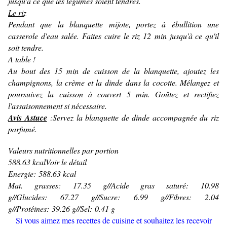
jusqu'à ce que les légumes soient tendres.
Le riz
Pendant que la blanquette mijote, portez à ébullition une
casserole d'eau salée. Faites cuire le riz 12 min jusqu'à ce qu'il
soit tendre.
A table !
Au bout des 15 min de cuisson de la blanquette, ajoutez les
champignons, la crème et la dinde dans la cocotte. Mélangez et
poursuivez la cuisson à couvert 5 min. Goûtez et rectifiez
l'assaisonnement si nécessaire.
Avis Astuce
:Servez la blanquette de dinde accompagnée du riz
parfumé.
Valeurs nutritionnelles par portion
588.63 kcalVoir le détail
Energie: 588.63 kcal
Mat. grasses: 17.35 g//Acide gras saturé: 10.98
g//Glucides: 67.27 g//Sucre: 6.99 g//Fibres: 2.04
g//Protéines: 39.26 g//Sel: 0.41 g
Si vous aimez mes recettes de cuisine et souhaitez les recevoir