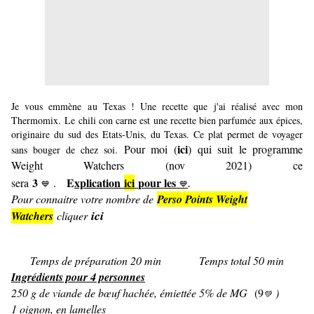
Je vous emmène au Texas ! Une recette que j'ai réalisé avec mon
Thermomix. Le chili con carne est une recette bien parfumée aux épices,
originaire du sud des Etats-Unis, du Texas. Ce plat permet de voyager
ici
Pour moi
(
)
qui suit le programme
sans bouger de chez soi.
Weight Watchers (nov 2021) ce
3
E
xplication
ici
pour les
sera
.
💙
💙
.
Pour connaitre votre nombre de
Perso Points Weight
ici
Watchers
cliquer
Temps de préparation 20 min Temps total 50 min
Ingrédients pour 4 personnes
250 g de viande de bœuf hachée, émiettée 5% de MG
(9
)
💚
1 oignon, en lamelles