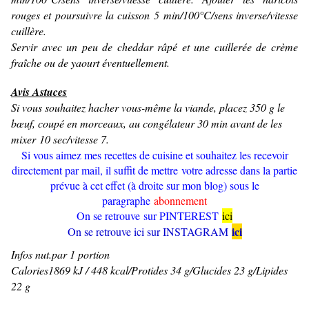
rouges et poursuivre la cuisson 5 min/100°C/sens inverse/vitesse
cuillère.
Servir avec un peu de cheddar râpé et une cuillerée de crème
fraîche ou de yaourt éventuellement.
Avis Astuces
Si vous souhaitez hacher vous-même la viande, placez 350 g le
bœuf, coupé en morceaux, au congélateur 30 min avant de les
mixer 10 sec/vitesse 7.
Si vous aimez mes recettes de cuisine et souhaitez les recevoir
directement par mail, il suffit de mettre votre adresse dans la partie
prévue à cet effet (à droite sur mon blog) sous le
paragraphe
abonnement
On se retrouve sur PINTEREST
ici
ici
On se retrouve ici sur INSTAGRAM
Infos nut.par 1 portion
Calories1869 kJ / 448 kcal/
Protides 34 g/
Glucides 23 g/
Lipides
22 g