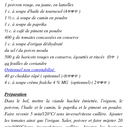
1 poivron rouge, ou jaune, en lamelles
1 c. à soupe d'huile de tournesol
(
4
)
💚
💙💜
1 ½ c. à soupe de cumin en poudre
1 c. à soupe de paprika
½ c. à café de piment en poudre
400 g de tomates concassées en conserve
1 c. à soupe d'origan déshydraté
du sel / du poivre moulu
500 g de haricots rouges en conserve, égouttés et rincés
(0
)
💚
qq feuilles de coriandre
Optionnel non comptabilisé
40 gr cheddar râpé ( optionnel )
(6
)
💚
💙💜
4 c. à soupe crème fraîche 4 % MG (optionnel) ( 2
)
💚
💙💜
Préparation
Dans le bol, mettre la viande hachée émiettée, l’oignon, le
poivron, l’huile et le cumin, le paprika et le piment en poudre.
Faire revenir 5 min/120°C/ sens inverse/vitesse cuillère.
Ajouter
les tomates ainsi que l’origan. Saler, poivrer et faire mijoter 20
min/100°C/sens inverse/vitesse cuillère.
Ajouter les haricots