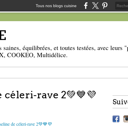
Tous nos blogs cuisine
E
 saines, équilibrées, et toutes testées, avec leurs
, COOKEO, Multidélice.
 céleri-rave 2💚💙💜
Suiv