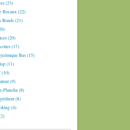
res (23)
e Bocaux (22)
s Ronds (21)
20)
ices (20)
ottes (17)
lycémique Bas (15)
isp (11)
 (10)
teur (9)
e-Plancha (8)
grédient (8)
oking (4)
(2)