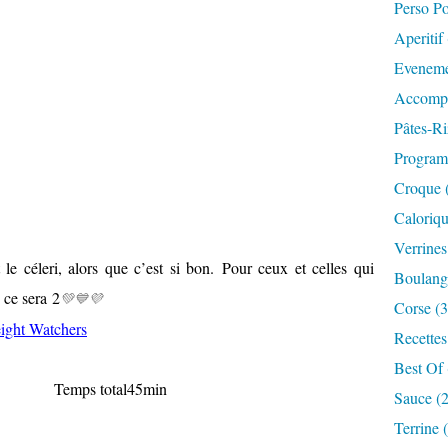
Perso P
Aperitif
Eveneme
Accompa
Pâtes-Ri
Progra
Croque 
Caloriqu
Verrines
 le céleri, alors que c’est si bon.
Pour ceux et celles qui
Boulange
 ce sera 2
💚💙💜
Corse (3
ight Watchers
Recettes
Best Of 
 Temps total45min
Sauce (
Terrine 