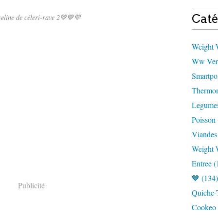
Caté
eline de céleri-rave 2💚💙💜
Weight W
Ww Vert
Smartpoi
Thermom
Legumes
Poisson 
Viandes
Weight 
Entree (
💙 (134)
Publicité
Quiche-T
Cookeo 