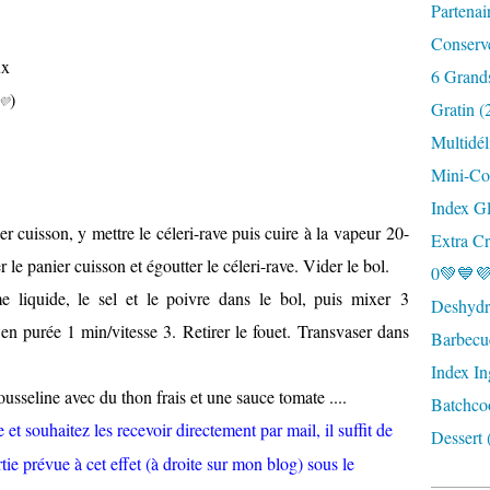
Partenai
Conserv
ux
6 Grand
)
💜
Gratin (
Multidél
Mini-Coc
Index G
ier cuisson, y mettre le céleri-rave puis cuire à la vapeur 20-
Extra Cr
le panier cuisson et égoutter le céleri-rave. Vider le bol.
0💚💙💜
me liquide, le sel et le poivre dans le bol, puis mixer 3
Deshydra
er en purée 1 min/vitesse 3. Retirer le fouet. Transvaser dans
Barbecu
Index In
usseline avec du thon frais et une sauce tomate ....
Batchco
et souhaitez les recevoir directement par mail, il suffit de
Dessert 
tie prévue à cet effet (à droite sur mon blog) sous le