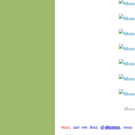
Mouss
Vous,
qui me lisez,
ci-dessous
, vous 