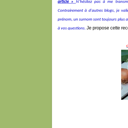
article »
N’hésitez pas à me transmet
Contrairement à d'autres blogs, je v
prénom, un surnom sont toujours plus agré
Je propose cette re
à vos questions.