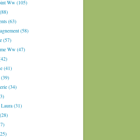
oint Ww (105)
 (88)
nts (63)
gnement (58)
z (57)
mme Ww (47)
(42)
e (41)
 (39)
rie (34)
3)
 Laura (31)
(28)
27)
(25)