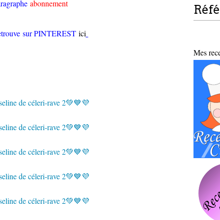
aragraphe
abonnement
Réf
retrouve sur PINTEREST
ici
Mes recet