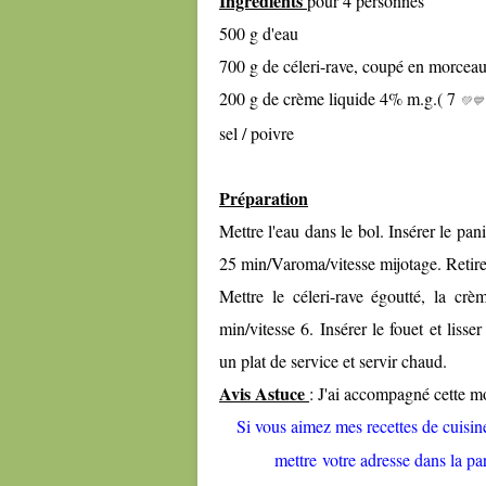
Ingrédients
pour 4 personnes
500 g d'eau
700 g de céleri-rave, coupé en morcea
200 g de crème liquide 4% m.g.( 7
💚💙
sel / poivre
Préparation
Mettre l'eau dans le bol. Insérer le pan
25 min/Varoma/vitesse mijotage. Retirer 
Mettre le céleri-rave égoutté, la crè
min/vitesse 6.
Insérer le fouet et liss
un plat de service et servir chaud.
Avis Astuce
: J'ai accompagné cette mo
Si vous aimez mes recettes de cuisine 
mettre votre adresse dans la par