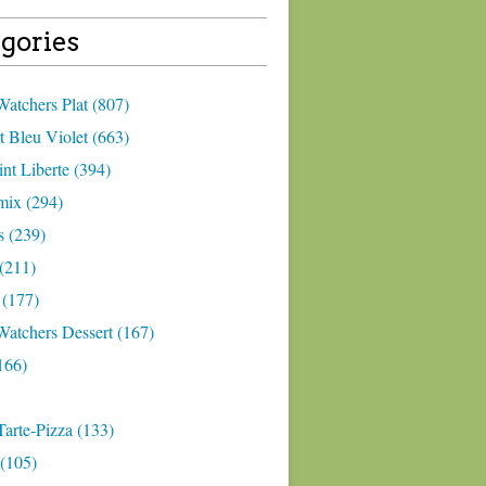
gories
atchers Plat (807)
 Bleu Violet (663)
nt Liberte (394)
ix (294)
 (239)
(211)
 (177)
Watchers Dessert (167)
166)
arte-Pizza (133)
(105)