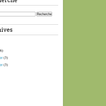
herche
ives
6)
er
(3)
er
(3)