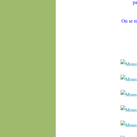
p
On se 