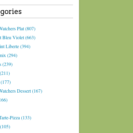
gories
atchers Plat (807)
 Bleu Violet (663)
nt Liberte (394)
ix (294)
 (239)
(211)
 (177)
Watchers Dessert (167)
166)
arte-Pizza (133)
(105)