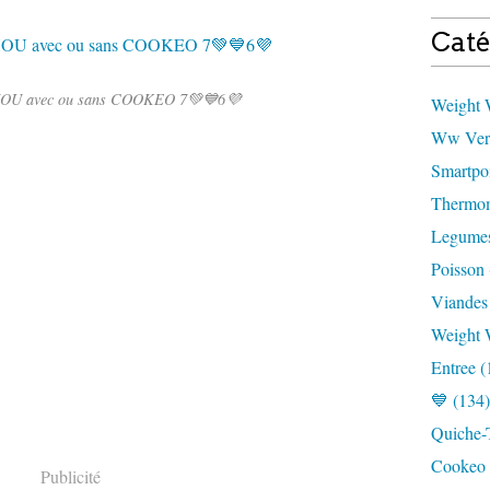
Caté
U avec ou sans COOKEO 7💚💙6💜
Weight W
Ww Vert
Smartpoi
Thermom
Legumes
Poisson 
Viandes
Weight 
Entree (
💙 (134)
Quiche-T
Cookeo 
Publicité