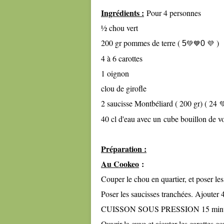
Ingrédients :
Pour 4 personnes
½ chou vert
200 gr pommes de terre (
)
💚💙
💜
5
0
4 à 6 carottes
1 oignon
clou de girofle
2 saucisse Montbéliard ( 200 gr) (
24

40 cl d'eau avec un
cube bouillon de vo
Préparation :
Au Cookeo
:
Couper le chou en quartier, et poser les
Poser les saucisses tranchées. Ajouter 
CUISSON SOUS PRESSION 15 min
Ouvrir la cuve et ajouter les carottes 