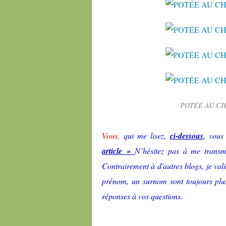
POTÉE AU CHO
Vous,
qui me lisez,
ci-dessous
, vous
article »
N’hésitez pas à me transmet
Contrairement à d'autres blogs, je v
prénom, un surnom sont toujours plus 
réponses à vos questions.