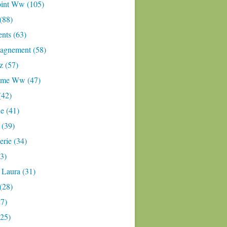
oint Ww (105)
 (88)
nts (63)
gnement (58)
z (57)
mme Ww (47)
(42)
e (41)
 (39)
rie (34)
3)
 Laura (31)
(28)
27)
(25)