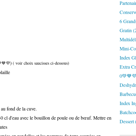
Partenai
Conserv
6 Grand
Gratin (
Multidél
Mini-Coc
Index G
)
💙
💜
( voir choix saucisses ci-dessous)
Extra Cr
laille
0💚💙💜
Deshydra
Barbecu
Index In
 au fond de la cuve.
Batchco
40 cl d'eau avec le bouillon de poule ou de bœuf. Mettre en
Dessert 
utes
coupées en rondelles et les pommes de terre coupées en