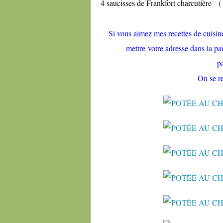
4 saucisses de Frankfort charcutière (
Si vous aimez mes recettes de cuisine 
mettre votre adresse dans la par
p
On se 