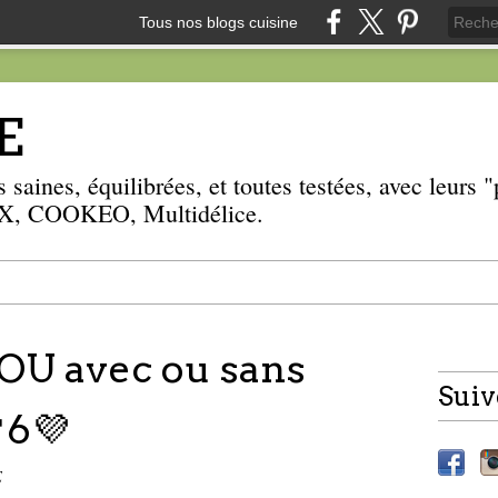
Tous nos blogs cuisine
E
 saines, équilibrées, et toutes testées, avec leurs
, COOKEO, Multidélice.
U avec ou sans
Suiv
6💜
E