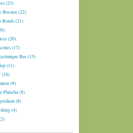
res (23)
e Bocaux (22)
s Ronds (21)
20)
ices (20)
ottes (17)
lycémique Bas (15)
isp (11)
 (10)
teur (9)
e-Plancha (8)
grédient (8)
oking (4)
(2)