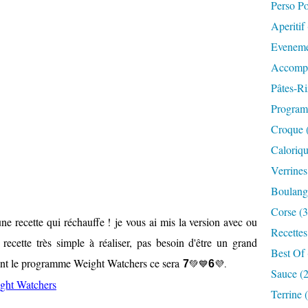
Perso P
Aperitif
Eveneme
Accompa
Pâtes-Ri
Progra
Croque 
Caloriqu
Verrines
Boulange
Corse (3
ne recette qui réchauffe ! je vous ai mis la version avec ou
Recettes
cette très simple à réaliser, pas besoin d'être un grand
Best Of 
uivent le programme Weight Watchers ce sera
💚💙
💜.
7
6
Sauce (
ght Watchers
Terrine 