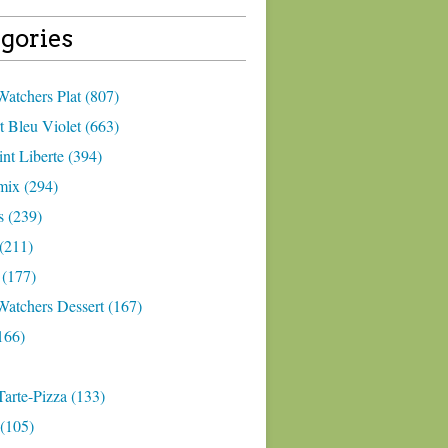
gories
atchers Plat (807)
 Bleu Violet (663)
nt Liberte (394)
ix (294)
 (239)
(211)
 (177)
Watchers Dessert (167)
166)
arte-Pizza (133)
(105)