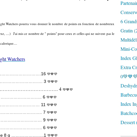
Partenai
Conserv
6 Grand
eight Watchers pourra vous donner le nombre de points en fonction de nombreux
Gratin (
sexe, ....) J'ai mis ce nombre de " points" pour ceux et celles qui ne suivent pas le
Multidél
alorique....
Mini-Coc
Index G
ght Watchers
Extra Cr
65 g…………………………….16
💚
💙💜
0💚💙💜
 …………………………………. 3
💚💙💜
Deshydra
 50 g …………………………………. 4
💚💙💜
Barbecu
 50 g………………………….. 6
💚💙💜
Index In
00 g …………………………… 11
💚💙💜
………………………………….. 7
Batchco
💚💙💜
50 g …………………………… 9
💚💙💜
Dessert 
 g ……………………………….. 6
💚💙💜
ièce de 8 g …………………..1
💚💙💜