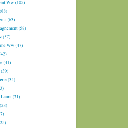
oint Ww (105)
 (88)
nts (63)
gnement (58)
z (57)
mme Ww (47)
(42)
e (41)
 (39)
rie (34)
3)
 Laura (31)
(28)
27)
(25)