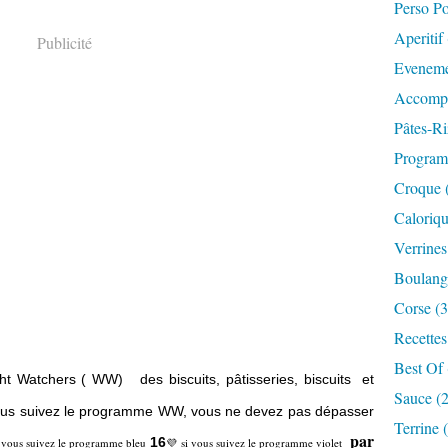
Perso P
Aperitif
Publicité
Eveneme
Accompa
Pâtes-Ri
Progra
Croque 
Caloriqu
Verrines
Boulange
Corse (3
Recettes
Best Of 
ht Watchers ( WW)
des biscuits, pâtisseries, biscuits et
Sauce (
si vous suivez le programme WW, vous ne devez pas dépasser
Terrine 
par
16
 vous suivez le programme bleu
💜 si vous suivez le programme violet