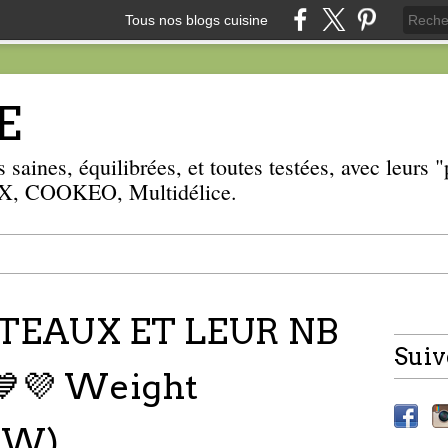
Tous nos blogs cuisine
E
 saines, équilibrées, et toutes testées, avec leurs
, COOKEO, Multidélice.
ÂTEAUX ET LEUR NB
Suiv
💙💜 Weight
WW)