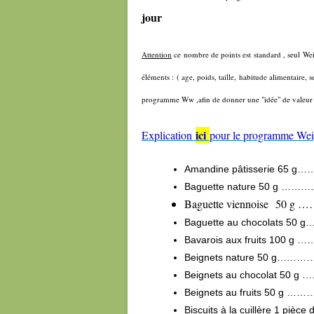
jour
Attention
ce nombre de points est standard , seul W
éléments : ( age, poids, taille, habitude alimentaire, 
programme Ww ,afin de donner une "idée" de valeur c
ici
Explication
pour le programme Wei
Amandine pâtisserie 
Baguette nature 50 g
Baguette viennoise
Baguette au chocolats
Bavarois aux fruits 1
Beignets nature 50 g
Beignets au chocolat 
Beignets au fruits 50
Biscuits à la cuillère 1 p