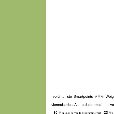
voici la liste Smartpoints
Weig
💚💙💜
viennoiseries. A titre d'information 
:
30
23
💚 si vous suivez le programme vert
💙si