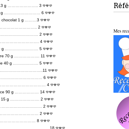
Réf
èce 13 g ………………….. 3
💚💙💜
rts 50 g ……………………… 6
💚💙💜
 de chocolat 1 g ………3
💚💙💜
ce 8 g ……………………….. 2
💚💙💜
Mes recet
0 g ……………………………. 2
💚💙💜
 g ………………………………. 4
💚💙💜
che 50 g ……………………. 5
💚💙💜
angère 70 g ………………. 11
💚💙💜
trielle 40 g ………………. 5
💚💙💜
…………………………………..11
💚💙💜
 35 g …………………………… 6
💚💙💜
g …………………………………… 4
💚💙💜
pièce 90 g ……………… 14
💚💙💜
 pièce 15 g …………………. 2
💚💙💜
it 10 g …………………………… 2
💚💙💜
………………………………… 2
💚💙💜
………………………………… 8
💚💙💜
es …………………………………… 18
💚💙💜