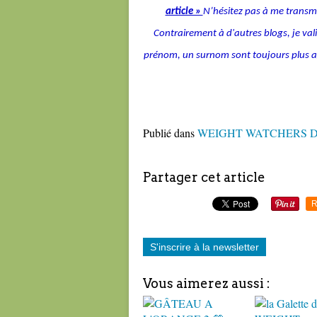
article »
N’hésitez pas à me transmet
Contrairement à d'autres blogs, je v
prénom, un surnom sont toujours plus agré
Publié dans
WEIGHT WATCHERS D
Partager cet article
R
S'inscrire à la newsletter
Vous aimerez aussi :