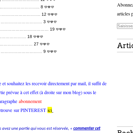
Abonnez-
0 g …………………………….. 8
💚💙💜
articles 
 80 g……………………………. 12
💚💙💜
20 g……………………………… 3
💚💙💜
ie) …………………………………… 19
💚💙💜
…………………… 18
💚💙💜
Arti
…………………………… 27
💚💙💜
g …………………………………… 9
💚💙💜
et souhaitez les recevoir directement par mail, il suffit de
tie prévue à cet effet (à droite sur mon blog) sous le
aragraphe
abonnement
retrouve sur PINTEREST
ici
s avez une partie qui vous est réservée, «
commenter cet