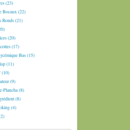
res (23)
e Bocaux (22)
s Ronds (21)
20)
ices (20)
ottes (17)
lycémique Bas (15)
isp (11)
 (10)
teur (9)
e-Plancha (8)
grédient (8)
oking (4)
(2)