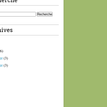
herche
ives
6)
er
(3)
er
(3)