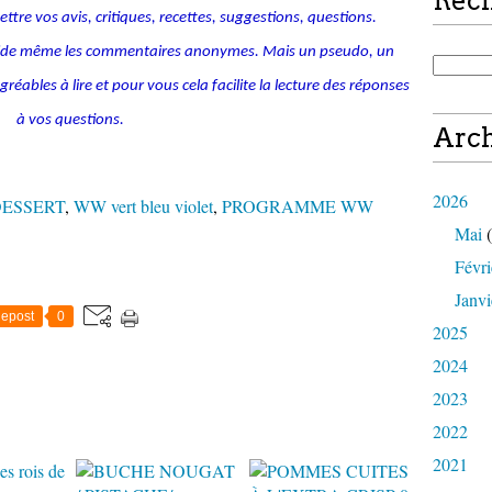
Rec
tre vos avis, critiques, recettes, suggestions, questions.
alide même les commentaires anonymes. Mais un pseudo, un
ables à lire et pour vous cela facilite la lecture des réponses
à vos questions.
Arch
2026
ESSERT
,
WW vert bleu violet
,
PROGRAMME WW
Mai
(
Févri
Janvi
epost
0
2025
2024
2023
2022
2021