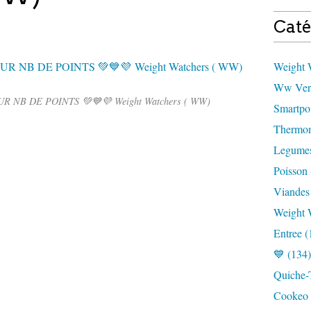
Caté
Weight W
Ww Vert
R NB DE POINTS 💚💙💜 Weight Watchers ( WW)
Smartpoi
Thermom
Legumes
Poisson 
Viandes
Weight 
Entree (
💙 (134)
Quiche-T
Cookeo 