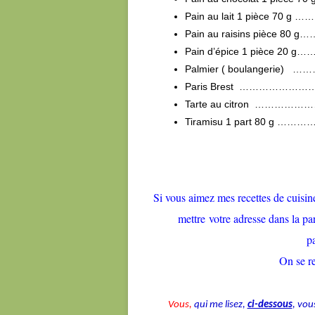
Pain au lait 1 pièce 7
Pain au raisins pièce
Pain d’épice 1 pièce 
Palmier ( boulanger
Paris Brest ………………
Tarte au citron ………
Tiramisu 1 part 80 
Si vous aimez mes recettes de cuisine 
mettre votre adresse dans la par
p
On se 
Vous,
qui me lisez,
ci-dessous
, vou