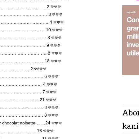
30 g …………………………….. 2
💚💙💜
e 50 g …………………………… 3
💚💙💜
g ……………………………………… 4
💚💙💜
……………………………………. 10
💚💙💜
……………………………………… 8
💚💙💜
 ……………………………………. 9
💚💙💜
 ……………………………………… 8
💚💙💜
…………………………………… 18
💚💙💜
e ……………………… 25
💚💙💜
 g …………………………….. 6
💚💙💜
 g ……………………………… 4
💚💙💜
 g ……………………………… 7
💚💙💜
150 g ………………………… 21
💚💙💜
………………………………….. 3
💚💙💜
Abo
 g ………………………………. 8
💚💙💜
ur chocolat noisette ……24
💚💙💜
kani
.......……………………. 16
💚💙💜
ce 70 g ……………………… 11
💚💙💜