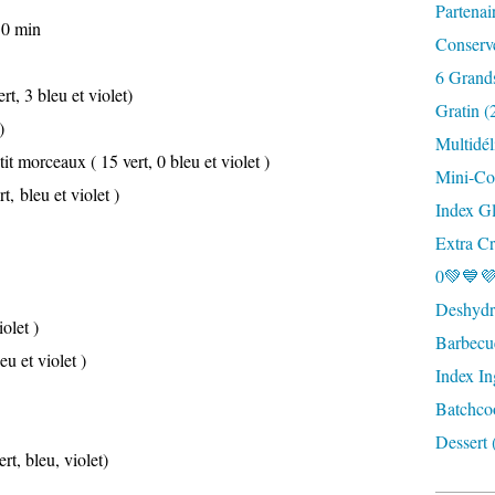
Partenai
0 min
Conserv
6 Grand
ert, 3 bleu et violet)
Gratin (
 )
Multidél
 morceaux ( 15 vert, 0 bleu et violet )
Mini-Coc
t, bleu et violet )
Index G
Extra Cr
0💚💙💜
Deshydra
iolet )
Barbecu
eu et violet )
Index In
Batchco
Dessert 
ert, bleu, violet)