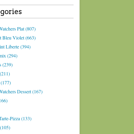
gories
atchers Plat (807)
 Bleu Violet (663)
nt Liberte (394)
ix (294)
 (239)
(211)
 (177)
Watchers Dessert (167)
166)
arte-Pizza (133)
(105)