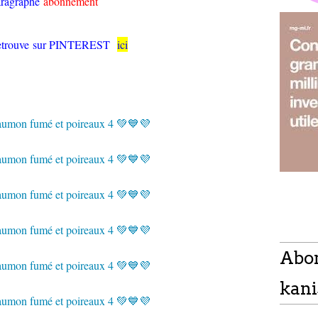
aragraphe
abonnement
retrouve sur PINTEREST
ici
Abo
kani