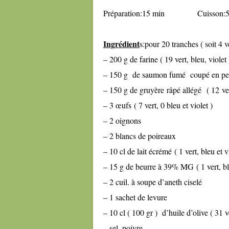
Préparation:15 min Cuisson:5
Ingrédient
s:pour 20 tranches ( soit 4 v
– 200 g de farine ( 19 vert, bleu, violet
– 150 g de saumon fumé coupé en petit
– 150 g de gruyère râpé allégé ( 12 ver
– 3 œufs ( 7 vert, 0 bleu et violet )
– 2 oignons
– 2 blancs de poireaux
– 10 cl de lait écrémé ( 1 vert, bleu et v
– 15 g de beurre à 39% MG ( 1 vert, bl
– 2 cuil. à soupe d’aneth ciselé
– 1 sachet de levure
– 10 cl ( 100 gr ) d’huile d’olive ( 31 v
– sel, poivre