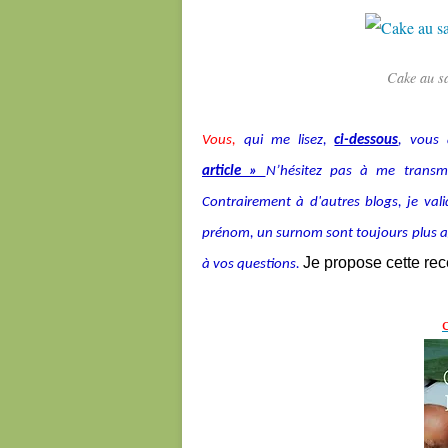
Cake au s
Vous,
qui me lisez,
ci-dessous
, vous 
article »
N’hésitez pas à me transmet
Contrairement à d'autres blogs, je v
prénom, un surnom sont toujours plus agré
Je propose cette re
à vos questions.