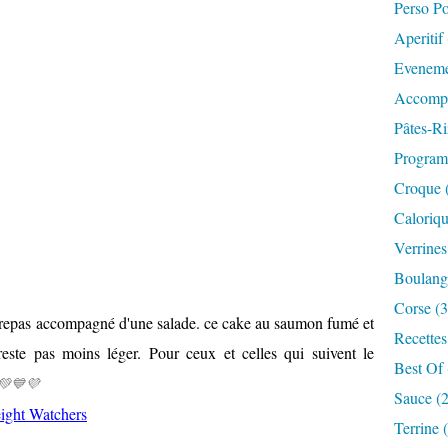
Perso P
Aperitif
Eveneme
Accompa
Pâtes-Ri
Progra
Croque 
Caloriqu
Verrines
Boulange
Corse (3
 repas accompagné d'une salade. ce cake au saumon fumé et
Recettes
reste pas moins léger. P
our ceux et celles qui suivent le
Best Of 
💚💙💜
Sauce (
ight Watchers
Terrine 