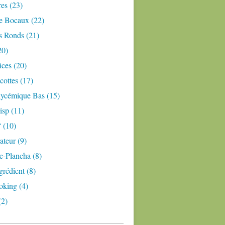
res (23)
e Bocaux (22)
s Ronds (21)
20)
ices (20)
ottes (17)
lycémique Bas (15)
isp (11)
 (10)
teur (9)
e-Plancha (8)
grédient (8)
oking (4)
(2)