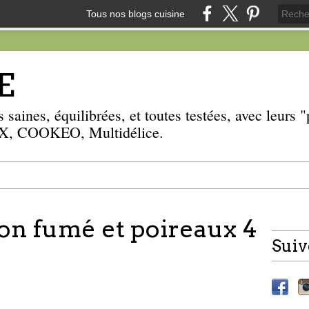
Tous nos blogs cuisine
E
 saines, équilibrées, et toutes testées, avec leurs
, COOKEO, Multidélice.
n fumé et poireaux 4
Suiv