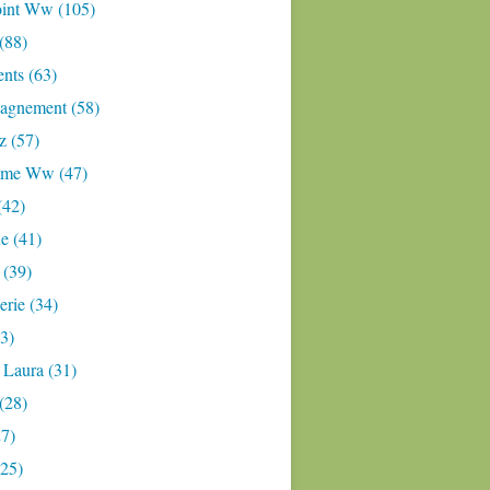
oint Ww (105)
 (88)
nts (63)
gnement (58)
z (57)
mme Ww (47)
(42)
e (41)
 (39)
rie (34)
3)
 Laura (31)
(28)
27)
(25)