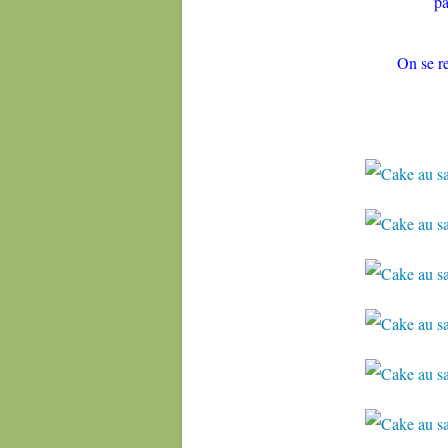
p
On se 