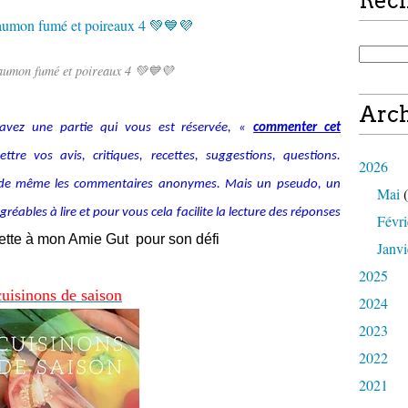
Rec
aumon fumé et poireaux 4 💚💙💜
Arch
avez une partie qui vous est réservée, «
commenter cet
tre vos avis, critiques, recettes, suggestions, questions.
2026
alide même les commentaires anonymes. Mais un pseudo, un
Mai
(
ables à lire et pour vous cela facilite la lecture des réponses
Févri
cette à mon Amie Gut pour son défi
Janvi
2025
c
uis
inons de saison
2024
2023
2022
2021