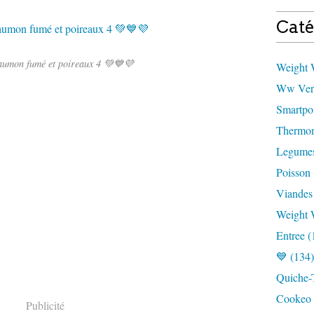
Caté
aumon fumé et poireaux 4 💚💙💜
Weight W
Ww Vert
Smartpoi
Thermom
Legumes
Poisson 
Viandes
Weight 
Entree (
💙 (134)
Quiche-T
Cookeo 
Publicité