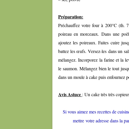
Préparation:
Préchauffez votre four à 200°C (th. 7
poireau en morceaux. Dans une poêle,
ajoutez les poireaux. Faites cuire ju
battez les œufs. Versez-les dans un salad
mélangez. Incorporez la farine et la l
le saumon. Mélangez bien le tout jusq
dans un moule à cake puis enfournez p
Avis Astuce
: Un cake très très copieu
Si vous aimez mes recettes de cuisine 
mettre votre adresse dans la par