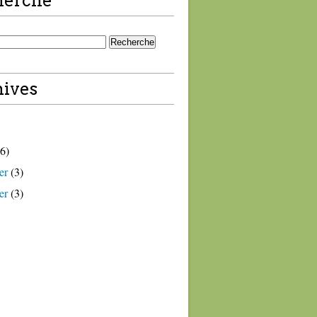
herche
ives
6)
er
(3)
er
(3)