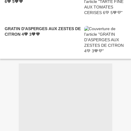
6💚 5💙💜
GRATIN D'ASPERGES AUX ZESTES DE
CITRON 4💚 3💙💜