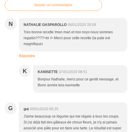
Ajouter un commentaire
N
NATHALIE GASPAROLLO
06/01/2020 20:09
Tres bonne recette !mon mari et moi noys nous sommes
regalés????<br /> Merci pour cette recette (la pate est
magnifique)
Répondre
K
KANISETTE
07/01/2020 08:51
Bonjour Nathalie, merci pour ce gentil message, et
Bonn année kiss kanisette
G
gut
05/01/2020 09:25
J'aime beaucoup ce légume qui me régale à tous les coups.
Si j'ai déjà fait des gâteaux de choux fleurs, je n'y ai jamais
associé une pâte pour en faire une tarte. Le résultat est super