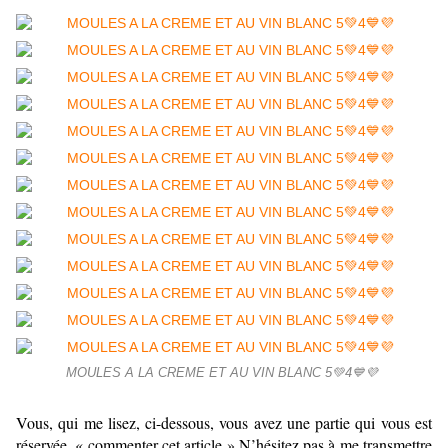
MOULES A LA CREME ET AU VIN BLANC 5💚4💙💜
Vous, qui me lisez, ci-dessous, vous avez une partie qui vous est
réservée, « commenter cet article » N’hésitez pas à me transmettre