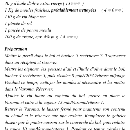
40 g d'huile d'olive extra vierge ( 13
)
💚💙💜
1 Kg de moules fraîches,
préalablement nettoyées
( 4
0
)
💚
💙💜
150 g de vin blanc sec
1 pincée de sel
1 pincée de poivre moulu
100 g de crème, env. 4% m.g. ( 4
)
💚💙💜
Préparation
Mettre le persil dans le bol et hacher 5 sec/vitesse 7. Transvaser
dans un récipient et réserver.
Mettre les oignons, les gousses d’ail et l’huile d’olive dans le bol,
hacher 4 sec/vitesse 5, puis rissoler 8 min/120°C/vitesse mijotage
Pendant ce temps, nettoyer les moules si nécessaire et les mettre
dans le Varoma. Réserver.
Ajouter le vin blanc au contenu du bol, mettre en place le
Varoma et cuire à la vapeur 13 min/Varoma/vitesse 1.
Retirer le Varoma, le laisser fermé pour maintenir son contenu
au chaud et le réserver sur une assiette. Remplacer le gobelet
doseur par le panier cuisson sur le couvercle du bol, puis réduire
la sauce 10 min/Varoma/vitesse 1. Pendant ce temps, vérifier la