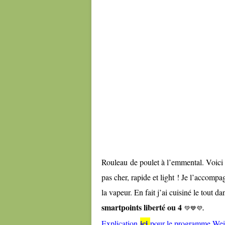
Rouleau de poulet à l’emmental. Voici u
pas cher, rapide et light ! Je l’accomp
la vapeur. En fait j’ai cuisiné le tou
smartpoints liberté ou 4
💚💙💜
.
ici
Explication
pour le programme Wei