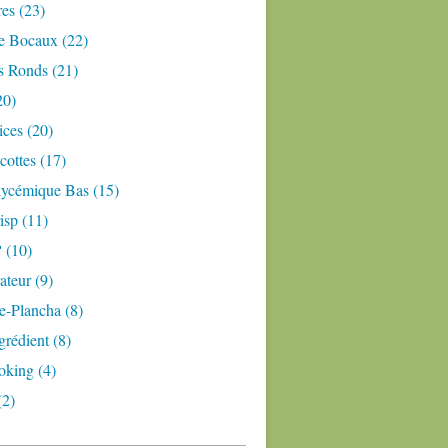
res (23)
e Bocaux (22)
s Ronds (21)
20)
ices (20)
ottes (17)
lycémique Bas (15)
isp (11)
 (10)
teur (9)
e-Plancha (8)
grédient (8)
oking (4)
(2)