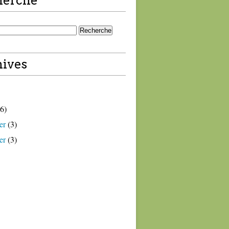
herche
ives
6)
er
(3)
er
(3)