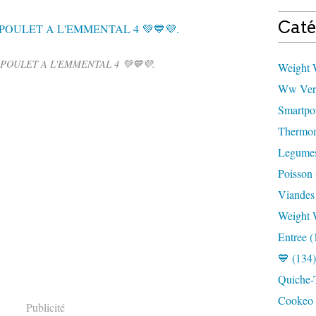
Caté
POULET A L'EMMENTAL 4 💚💙💜.
Weight W
Ww Vert
Smartpoi
Thermom
Legumes
Poisson 
Viandes
Weight 
Entree (
💙 (134)
Quiche-T
Cookeo 
Publicité