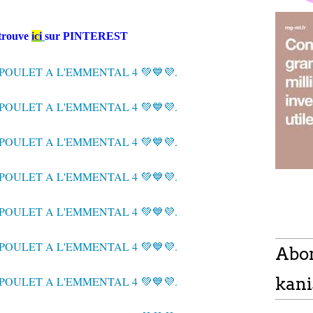
etrouve
ici
sur PINTEREST
Abo
kani