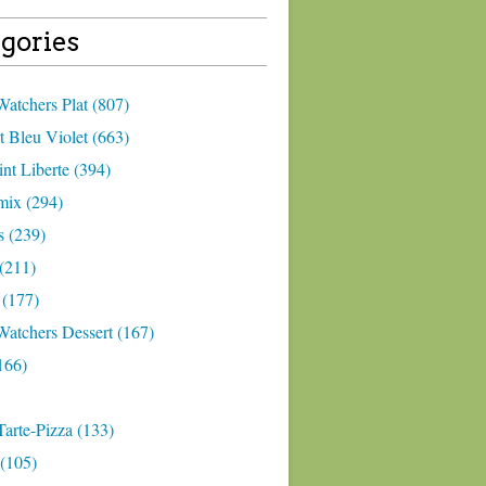
gories
atchers Plat (807)
 Bleu Violet (663)
nt Liberte (394)
ix (294)
 (239)
(211)
 (177)
Watchers Dessert (167)
166)
arte-Pizza (133)
(105)