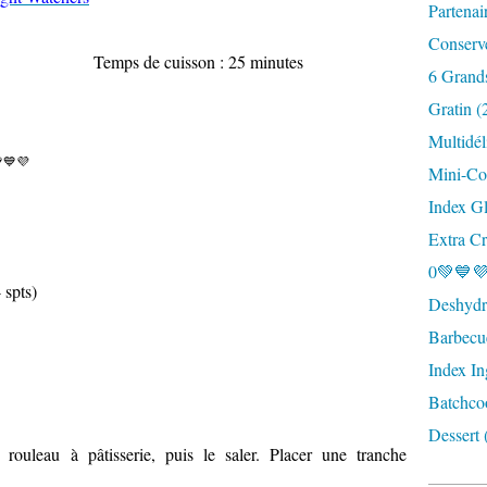
Partenai
Conserv
5 minutes
Temps de cuisson : 25 minutes
6 Grand
Gratin (
Multidél
💙💜
Mini-Coc
Index G
Extra Cr
0💚💙💜
 spts)
Deshydra
Barbecu
Index In
Batchco
Dessert 
rouleau à pâtisserie, puis le saler. Placer une tranche