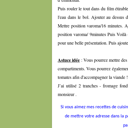
Puis rouler le tout dans du film étirabl
l'eau dans le bol. Ajouter au dessus d
Mettre position varoma/16 minutes. Aj
position varoma/ 9minutes Puis Voilà c'
pour une belle présentation. Puis ajout
Astuce idée
: Vous pourrez mettre des t
compartiments. Vous pourrez égalemen
tomates afin d'accompagner la viande ! 
J’ai utilisé 2 tranches - fromage f
monsieur .
Si vous aimez mes recettes de cuisine
de mettre votre adresse dans la pa
pa