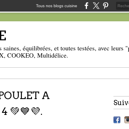
Tous nos blogs cuisine
E
 saines, équilibrées, et toutes testées, avec leurs
, COOKEO, Multidélice.
POULET A
Suiv
 💚💙💜.