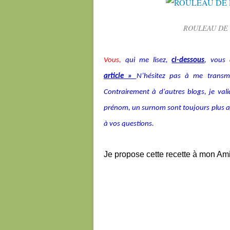
ROULEAU DE 
Vous,
qui me lisez,
ci-dessous
, vous 
article »
N’hésitez pas à me transmet
Contrairement à d'autres blogs, je v
prénom, un surnom sont toujours plus agré
à vos questions.
Je propose cette recette à mon Am