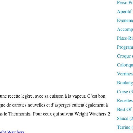
Perso P
Aperitif
Eveneme
Accompa
Pâtes-Ri
Progra
Croque 
Caloriqu
Verrines
Boulange
Corse (3
ne recette légère, avec sa cuisson à la vapeur. C’est bon,
Recettes
agne de carottes nouvelles et d’asperges cuitent également à
Best Of 
2
t dans le Thermomix. Pour ceux qui suivent Weight Watchers
Sauce (
Terrine 
ght Watchers