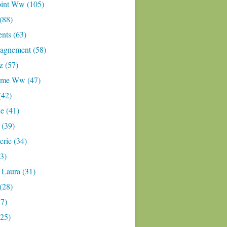
oint Ww (105)
 (88)
nts (63)
gnement (58)
z (57)
mme Ww (47)
(42)
e (41)
 (39)
rie (34)
3)
 Laura (31)
(28)
27)
(25)