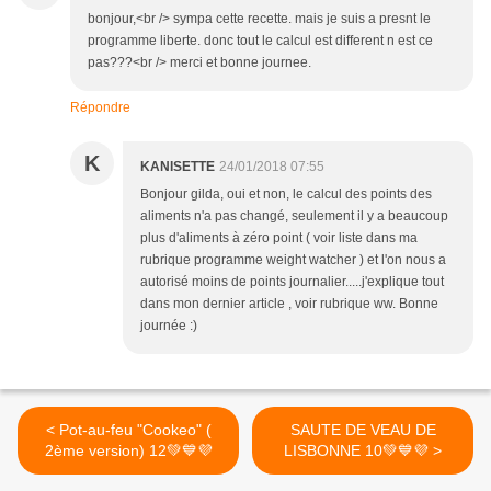
bonjour,<br /> sympa cette recette. mais je suis a presnt le
programme liberte. donc tout le calcul est different n est ce
pas???<br /> merci et bonne journee.
Répondre
K
KANISETTE
24/01/2018 07:55
Bonjour gilda, oui et non, le calcul des points des
aliments n'a pas changé, seulement il y a beaucoup
plus d'aliments à zéro point ( voir liste dans ma
rubrique programme weight watcher ) et l'on nous a
autorisé moins de points journalier.....j'explique tout
dans mon dernier article , voir rubrique ww. Bonne
journée :)
< Pot-au-feu "Cookeo" (
SAUTE DE VEAU DE
2ème version) 12💚💙💜
LISBONNE 10💚💙💜 >