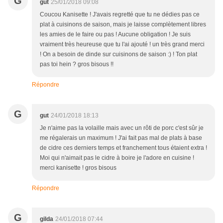
G
gut
25/01/2018 09:08
Coucou Kanisette ! J'avais regretté que tu ne dédies pas ce
plat à cuisinons de saison, mais je laisse complètement libres
les amies de le faire ou pas ! Aucune obligation ! Je suis
vraiment très heureuse que tu l'ai ajouté ! un très grand merci
! On a besoin de dinde sur cuisinons de saison :) ! Ton plat
pas toi hein ? gros bisous !!
Répondre
G
gut
24/01/2018 18:13
Je n'aime pas la volaille mais avec un rôti de porc c'est sûr je
me régalerais un maximum ! J'ai fait pas mal de plats à base
de cidre ces derniers temps et franchement tous étaient extra !
Moi qui n'aimait pas le cidre à boire je l'adore en cuisine !
merci kanisette ! gros bisous
Répondre
G
gilda
24/01/2018 07:44