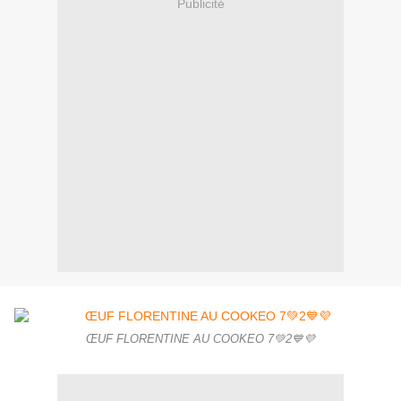
Publicité
ŒUF FLORENTINE AU COOKEO 7💚2💙💜